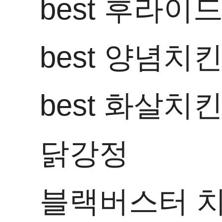
best
후라이드
best
양념치
best
화살치
닭강정
블랙버스터 