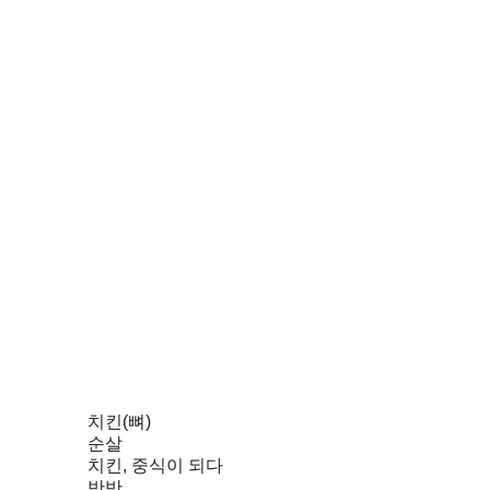
치킨(뼈)
순살
치킨, 중식이 되다
반반