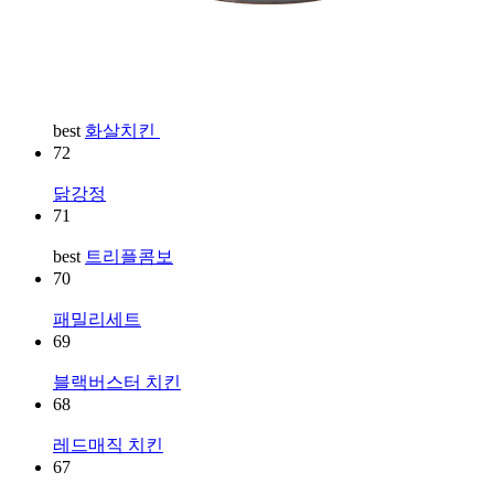
best
화살치킨
72
닭강정
71
best
트리플콤보
70
패밀리세트
69
블랙버스터 치킨
68
레드매직 치킨
67