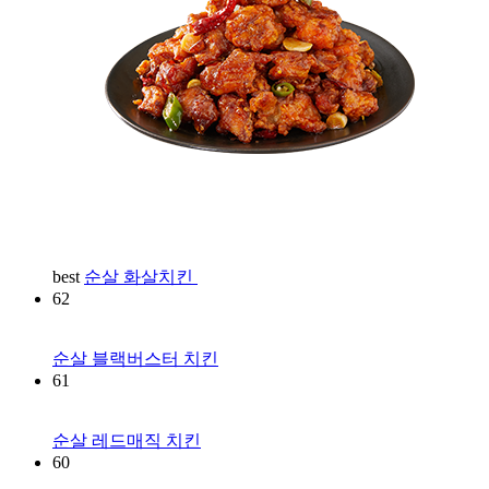
best
순살 화살치킨
62
순살 블랙버스터 치킨
61
순살 레드매직 치킨
60