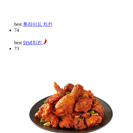
best
후라이드 치킨
74
best
양념치킨
73