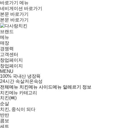
바로가기 메뉴
네비게이션 바로가기
본문 바로가기
본문 바로가기
브랜드
메뉴
매장
경쟁력
고객센터
창업페이지
창업페이지
MENU
100% 국내산 냉장육
24시간 속살저온숙성
전체메뉴
치킨메뉴
사이드메뉴
알레르기 정보
치킨메뉴 카테고리
치킨(뼈)
순살
치킨, 중식이 되다
반반
콤보
세트