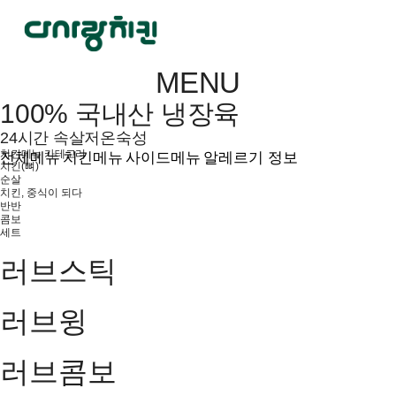
MENU
100% 국내산 냉장육
24시간 속살저온숙성
치킨메뉴 카테고리
전체메뉴
치킨메뉴
사이드메뉴
알레르기 정보
치킨(뼈)
순살
치킨, 중식이 되다
반반
콤보
세트
러브스틱
러브윙
러브콤보